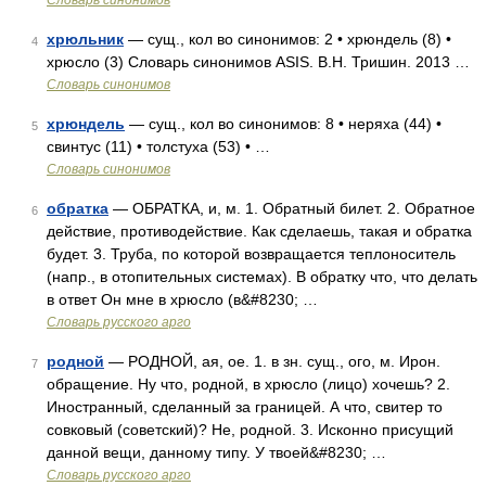
Словарь синонимов
хрюльник
— сущ., кол во синонимов: 2 • хрюндель (8) •
4
хрюсло (3) Словарь синонимов ASIS. В.Н. Тришин. 2013 …
Словарь синонимов
хрюндель
— сущ., кол во синонимов: 8 • неряха (44) •
5
свинтус (11) • толстуха (53) • …
Словарь синонимов
обратка
— ОБРАТКА, и, м. 1. Обратный билет. 2. Обратное
6
действие, противодействие. Как сделаешь, такая и обратка
будет. 3. Труба, по которой возвращается теплоноситель
(напр., в отопительных системах). В обратку что, что делать
в ответ Он мне в хрюсло (в&#8230; …
Словарь русского арго
родной
— РОДНОЙ, ая, ое. 1. в зн. сущ., ого, м. Ирон.
7
обращение. Ну что, родной, в хрюсло (лицо) хочешь? 2.
Иностранный, сделанный за границей. А что, свитер то
совковый (советский)? Не, родной. 3. Исконно присущий
данной вещи, данному типу. У твоей&#8230; …
Словарь русского арго