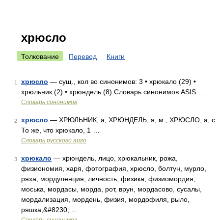
хрюсло
Толкование
Перевод
Книги
хрюсло
— сущ., кол во синонимов: 3 • хрюкало (29) •
1
хрюльник (2) • хрюндель (8) Словарь синонимов ASIS …
Словарь синонимов
хрюсло
— ХРЮЛЬНИК, а, ХРЮНДЕЛЬ, я, м., ХРЮСЛО, а, с.
2
То же, что хрюкало, 1 …
Словарь русского арго
хрюкало
— хрюндель, лицо, хрюкальник, рожа,
3
физиономия, харя, фотография, хрюсло, болтун, мурло,
ряха, мордуленция, личность, физика, физиомордия,
моська, мордасы, морда, рот, врун, мордасово, сусалы,
мордализация, мордень, физия, мордофиля, рыло,
ряшка,&#8230; …